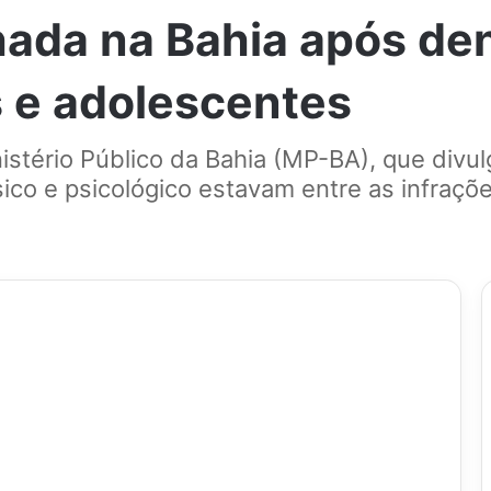
hada na Bahia após de
s e adolescentes
nistério Público da Bahia (MP-BA), que div
ísico e psicológico estavam entre as infraç