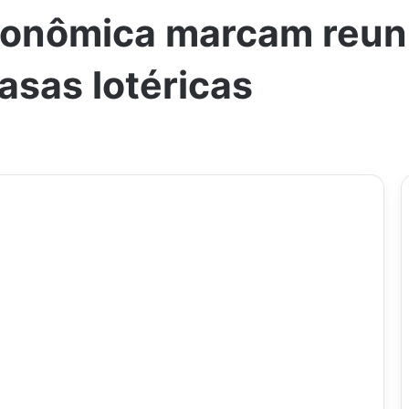
conômica marcam reuni
sas lotéricas