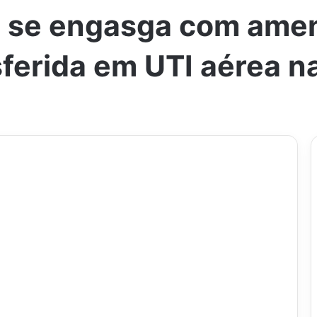
s se engasga com ame
sferida em UTI aérea n