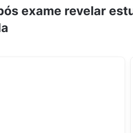
ós exame revelar estu
da