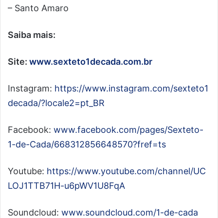
– Santo Amaro
Saiba mais:
Site:
www.sexteto1decada.com.br
Instagram:
https://www.instagram.com/sexteto1
decada/?locale2=pt_BR
Facebook:
www.facebook.com/pages/Sexteto-
1-de-Cada/668312856648570?fref=ts
Youtube:
https://www.youtube.com/channel/UC
LOJ1TTB71H-u6pWV1U8FqA
Soundcloud:
www.soundcloud.com/1-de-cada