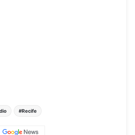
dio
Recife