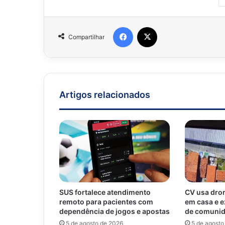
Facebook
X
Compartilhar
Artigos relacionados
SUS fortalece atendimento
CV usa dro
remoto para pacientes com
em casa e 
dependência de jogos e apostas
de comunid
5 de agosto de 2026
5 de agosto