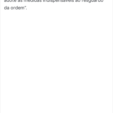
adote as medidas indispensáveis ao resguardo
da ordem”.