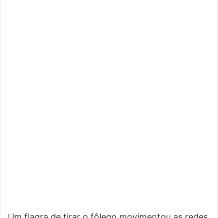
Um flagra de tirar o fôlego movimentou as redes