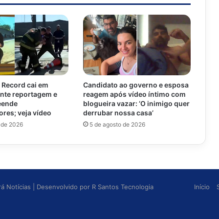
 Record cai em
Candidato ao governo e esposa
ante reportagem e
reagem após vídeo íntimo com
eende
blogueira vazar: ‘O inimigo quer
res; veja vídeo
derrubar nossa casa’
 de 2026
5 de agosto de 2026
irá Notícias
| Desenvolvido por
R Santos Tecnologia
Início