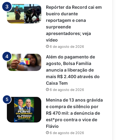
Repórter da Record cai em
bueiro durante
reportagem e cena
surpreende
apresentadores; veja
vídeo
6 de agosto de 2026
Além do pagamento de
agosto, Bolsa Família
anuncia a liberação de
mais R$ 2.400 através do
Caixa Tem
6 de agosto de 2026
Menina de 13 anos grávida
e compra de silêncio por
R$ 470 mil: a denúncia de
est*pro contra o vice de
Flávio
6 de agosto de 2026