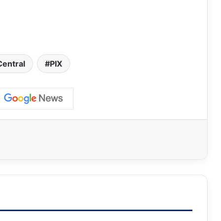
entral
PIX