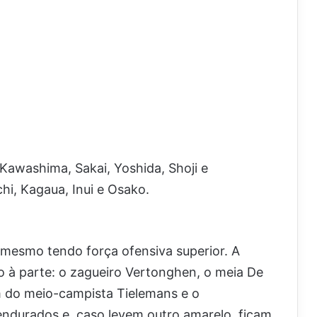
Kawashima, Sakai, Yoshida, Shoji e
i, Kagaua, Inui e Osako.
 mesmo tendo força ofensiva superior. A
 à parte: o zagueiro Vertonghen, o meia De
ém do meio-campista Tielemans e o
endurados e, caso levem outro amarelo, ficam