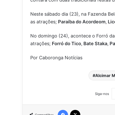
Neste sábado dia (23), na Fazenda Bel
as atrações;
Paraíba do Acordeom
,
Lic
No domingo (24), acontece o Forró d
atrações;
Forró do Tico
,
Bate Staka
,
Pa
Por Caboronga Notícias
Alcimar M
Siga-nos
Facebook
X
Compartilhar