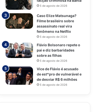
facção criminosa na Bahia
5 de agosto de 2026
Caso Elize Matsunaga?
Filme brasileiro sobre
assassinato real vira
fenômeno na Netflix
5 de agosto de 2026
Flávio Bolsonaro repete o
pai e diz barbaridades
sobre as filhas
5 de agosto de 2026
Vice de Flávio é acusado
de est*pro de vulnerável e
de desviar R$ 6 milhões
5 de agosto de 2026