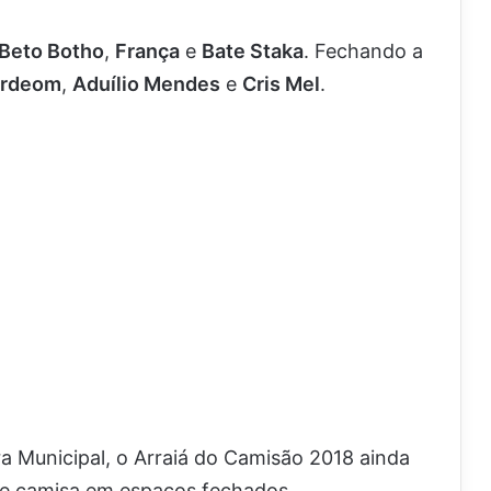
Beto Botho
,
França
e
Bate Staka
. Fechando a
ordeom
,
Aduílio Mendes
e
Cris Mel
.
ra Municipal, o Arraiá do Camisão 2018 ainda
 de camisa em espaços fechados.