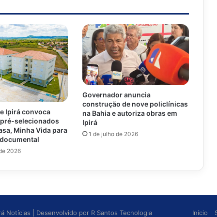
Governador anuncia
construção de nove policlínicas
de Ipirá convoca
na Bahia e autoriza obras em
 pré-selecionados
Ipirá
asa, Minha Vida para
1 de julho de 2026
o documental
 de 2026
irá Notícias
| Desenvolvido por
R Santos Tecnologia
Início