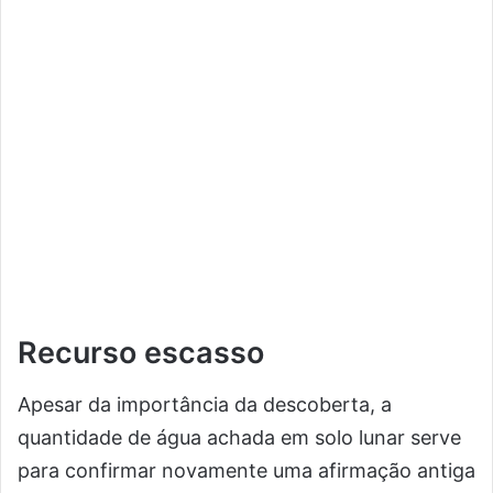
l
I
n
t
e
r
n
a
c
i
o
n
a
Recurso escasso
l
Apesar da importância da descoberta, a
quantidade de água achada em solo lunar serve
para confirmar novamente uma afirmação antiga