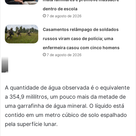
dentro de escola
7 de agosto de 2026
Casamentos relâmpago de soldados
russos viram caso de polícia; uma
enfermeira casou com cinco homens
7 de agosto de 2026
©
M
A quantidade de água observada é o equivalente
a
r
a 354,9 mililitros, um pouco mais da metade de
c
uma garrafinha de água mineral. O líquido está
e
contido em um metro cúbico de solo espalhado
l
pela superfície lunar.
l
o