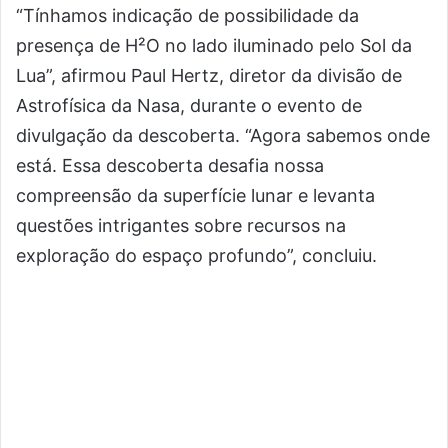
C
“Tínhamos indicação de possibilidade da
a
presença de H²O no lado iluminado pelo Sol da
s
Lua”, afirmou Paul Hertz, diretor da divisão de
a
Astrofísica da Nasa, durante o evento de
l
J
divulgação da descoberta. “Agora sabemos onde
r
está. Essa descoberta desafia nossa
A
compreensão da superfície lunar e levanta
g
questões intrigantes sobre recursos na
ê
n
exploração do espaço profundo”, concluiu.
c
i
a
B
r
a
s
i