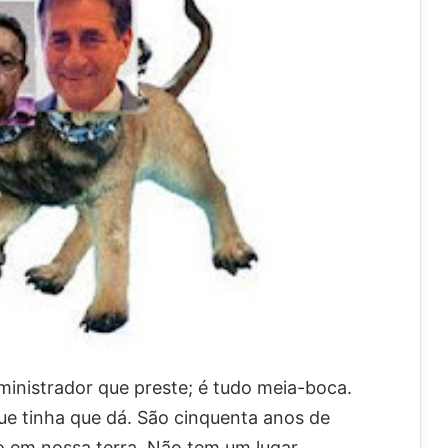
ministrador que preste; é tudo meia-boca.
ue tinha que dá. São cinquenta anos de
o em nossa terra. Não tem um lugar