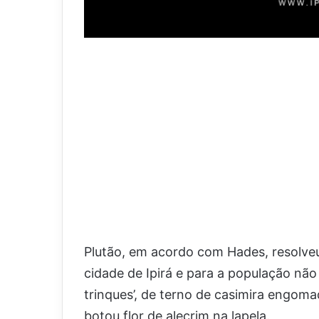
Plutão, em acordo com Hades, resolveu
cidade de Ipirá e para a população nã
trinques’, de terno de casimira engoma
botou flor de alecrim na lapela.