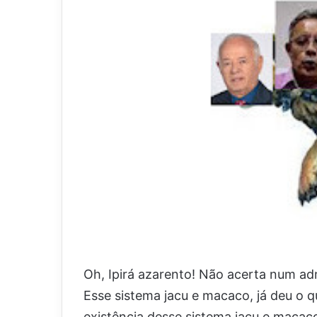
Oh, Ipirá azarento! Não acerta num ad
Esse sistema jacu e macaco, já deu o q
existência desse sistema jacu e macac