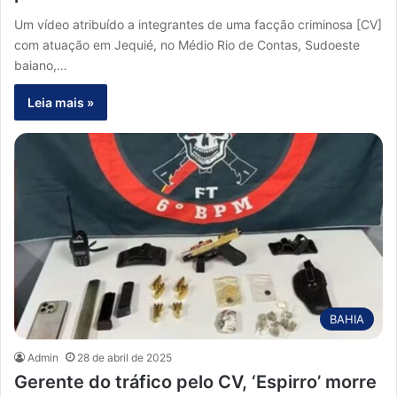
Um vídeo atribuído a integrantes de uma facção criminosa [CV]
com atuação em Jequié, no Médio Rio de Contas, Sudoeste
baiano,…
Leia mais »
BAHIA
Admin
28 de abril de 2025
Gerente do tráfico pelo CV, ‘Espirro’ morre