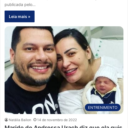
publicada pelo…
Leia mais »
ENTRENIMENTO
Natália Bailon
14 de novembro de 2022
Marido de Andressa Urach diz que ela quis