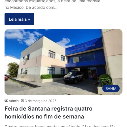
encontrados esquartejados, à beira de uma rodovia,
no México. De acordo com…
Leia mais »
BAHIA
Admin
3 de março de 2025
Feira de Santana registra quatro
homicídios no fim de semana
Quatro pessoas foram mortas no sábado (1º) e domingo (2)