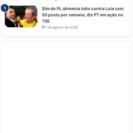
Site do PL alimenta ódio contra Lula com
50 posts por semana, diz PT em ação no
TSE
7 de agosto de 2026