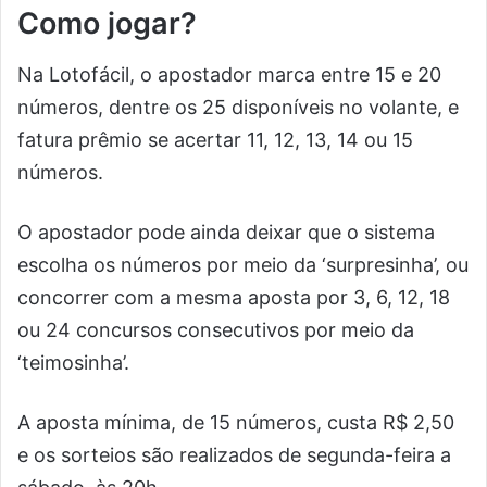
Como jogar?
Na Lotofácil, o apostador marca entre 15 e 20
números, dentre os 25 disponíveis no volante, e
fatura prêmio se acertar 11, 12, 13, 14 ou 15
números.
O apostador pode ainda deixar que o sistema
escolha os números por meio da ‘surpresinha’, ou
concorrer com a mesma aposta por 3, 6, 12, 18
ou 24 concursos consecutivos por meio da
‘teimosinha’.
A aposta mínima, de 15 números, custa R$ 2,50
e os sorteios são realizados de segunda-feira a