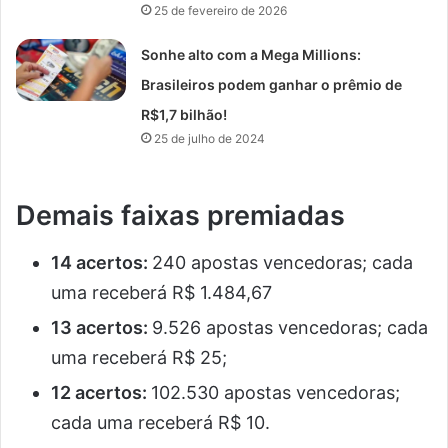
25 de fevereiro de 2026
Sonhe alto com a Mega Millions:
Brasileiros podem ganhar o prêmio de
R$1,7 bilhão!
25 de julho de 2024
Demais faixas premiadas
14 acertos:
240 apostas vencedoras; cada
uma receberá R$ 1.484,67
13 acertos:
9.526 apostas vencedoras; cada
uma receberá R$ 25;
12 acertos:
102.530 apostas vencedoras;
cada uma receberá R$ 10.